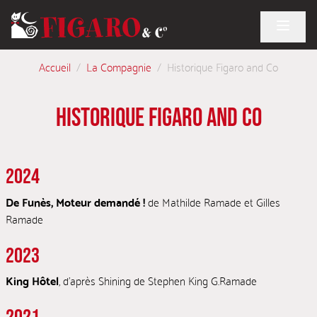
Accueil
/
La Compagnie
/
Historique Figaro and Co
HISTORIQUE FIGARO AND CO
2024
De Funès, Moteur demandé !
de Mathilde Ramade et Gilles
Ramade
2023
King Hôtel
, d’après Shining de Stephen King G.Ramade