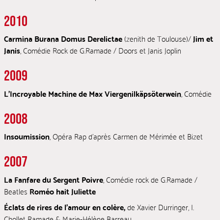
2010
Carmina Burana Domus Derelictae
(zenith de Toulouse)/
Jim et
Janis
, Comédie Rock de G.Ramade / Doors et Janis Joplin
2009
L’Incroyable Machine de Max Viergenilkäpsöterwein
, Comédie
2008
Insoumission
, Opéra Rap d’après Carmen de Mérimée et Bizet
2007
La Fanfare du Sergent Poivre
, Comédie rock de G.Ramade /
Beatles
Roméo hait Juliette
Éclats de rires de l’amour en colère,
de Xavier Durringer, I.
Chollet Ramade & Marie-Hélène Barreau